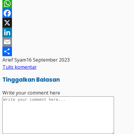
WhatsApp
Facebook
X
LinkedIn
Email
Arief Syam
16 September 2023
Share
Tulis komentar
Tinggalkan Balasan
Write your comment here