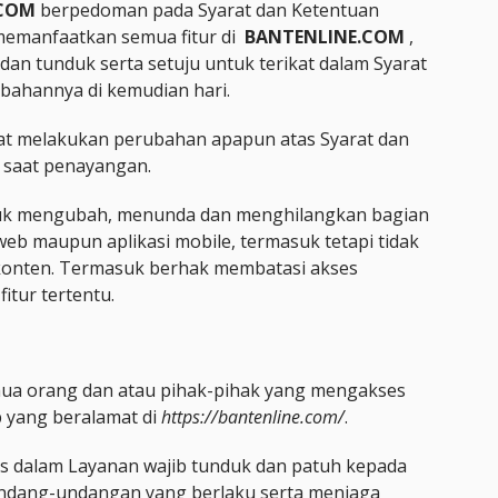
.COM
berpedoman pada Syarat dan Ketentuan
memanfaatkan semua fitur di
BANTENLINE.COM
,
n tunduk serta setuju untuk terikat dalam Syarat
ubahannya di kemudian hari.
aat melakukan perubahan apapun atas Syarat dan
f saat penayangan.
tuk mengubah, menunda dan menghilangkan bagian
 web maupun aplikasi mobile, termasuk tetapi tidak
 konten. Termasuk berhak membatasi akses
tur tertentu.
ua orang dan atau pihak-pihak yang mengakses
b yang beralamat di
https://bantenline.com/
.
s dalam Layanan wajib tunduk dan patuh kepada
ndang-undangan yang berlaku serta menjaga