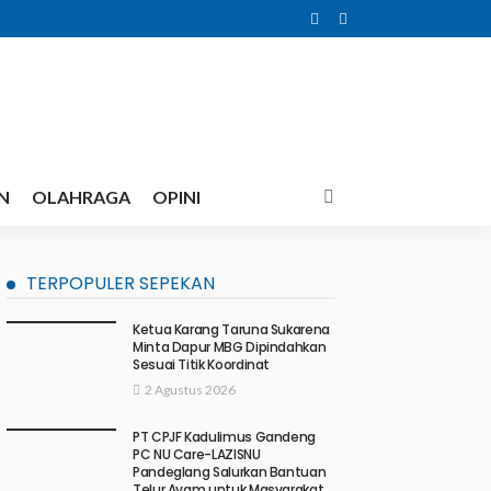
N
OLAHRAGA
OPINI
TERPOPULER SEPEKAN
Ketua Karang Taruna Sukarena
Minta Dapur MBG Dipindahkan
Sesuai Titik Koordinat
2 Agustus 2026
PT CPJF Kadulimus Gandeng
PC NU Care-LAZISNU
Pandeglang Salurkan Bantuan
Telur Ayam untuk Masyarakat