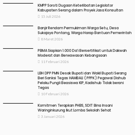
KMPP Soroti Dugaan Keterlibatan Legislator
Kabupaten Serang dalam Proyek Jasa Konsultan
15 Juli 2026
Banjir Rendam Permukiman Warga Setu, Desa
Sukajaya Pontang, Warga Harap Bantuan Pemerintah
8 Maret 2026
PBMA Siapkan 1.000 Da’i Bersertifikat untuk Dakwah
Moderat dan Berwawasan Kebangsaan
11 Februari 2026
LBH DPP PMN Desak Bupati dan Wakil Bupati Serang
Beri Sanksi Tegas HAMBALI ( PPPK ) Pegawai Dishub
Pelaku Pungli Beasiswa KIP, Kadishub Tidak berani
Tegas
10 Februari 2026
Komitmen Terapkan PHBS, SDIT Bina Insani
Waringinkurung Ikut Lomba Sekolah Sehat
3 Januari 2026