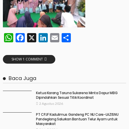
WhatsApp
Facebook
X
LinkedIn
Email
Share
SHOW 1 COMMENT
Baca Juga
Ketua Karang Taruna Sukarena Minta Dapur MBG
Dipindahkan Sesuai Titik Koordinat
2 Agustus 2026
PT CPJF Kadulimus Gandeng PC NU Care-LAZISNU
Pandeglang Salurkan Bantuan Telur Ayam untuk
Masyarakat