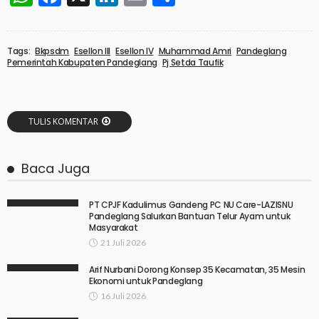
Tags:
Bkpsdm
Esellon III
Esellon IV
Muhammad Amri
Pandeglang
Pemerintah Kabupaten Pandeglang
Pj Setda Taufik
TULIS KOMENTAR
Baca Juga
PT CPJF Kadulimus Gandeng PC NU Care-LAZISNU
Pandeglang Salurkan Bantuan Telur Ayam untuk
Masyarakat
21 Juli 2026
Arif Nurbani Dorong Konsep 35 Kecamatan, 35 Mesin
Ekonomi untuk Pandeglang
16 Juli 2026