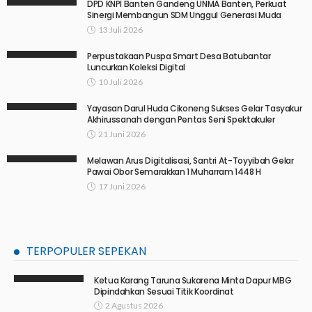
DPD KNPI Banten Gandeng UNMA Banten, Perkuat
Sinergi Membangun SDM Unggul Generasi Muda
13 Juli 2026
Perpustakaan Puspa Smart Desa Batubantar
Luncurkan Koleksi Digital
10 Juli 2026
Yayasan Darul Huda Cikoneng Sukses Gelar Tasyakur
Akhirussanah dengan Pentas Seni Spektakuler
21 Juni 2026
Melawan Arus Digitalisasi, Santri At-Toyyibah Gelar
Pawai Obor Semarakkan 1 Muharram 1448 H
17 Juni 2026
TERPOPULER SEPEKAN
Ketua Karang Taruna Sukarena Minta Dapur MBG
Dipindahkan Sesuai Titik Koordinat
2 Agustus 2026