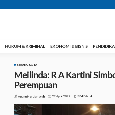
HUKUM & KRIMINAL
EKONOMI & BISNIS
PENDIDIK
SERANG KOTA
Meilinda: R A Kartini Sim
Perempuan
22 April 2022
384 Dilihat
Agung Herdiansyah