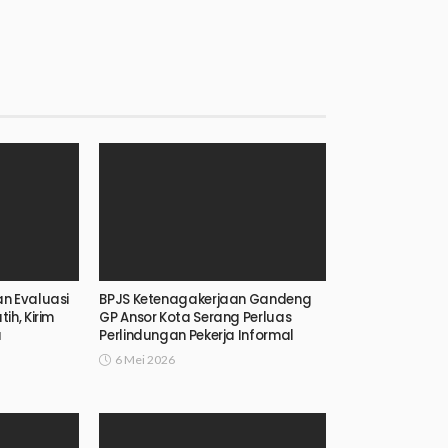
an Evaluasi
BPJS Ketenagakerjaan Gandeng
ih, Kirim
GP Ansor Kota Serang Perluas
a
Perlindungan Pekerja Informal
6 Mei 2026