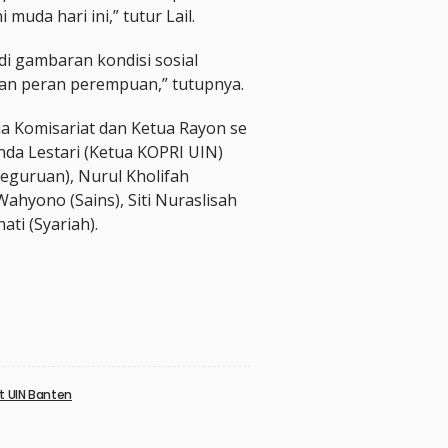
uda hari ini,” tutur Lail.
i gambaran kondisi sosial
an peran perempuan,” tutupnya.
tua Komisariat dan Ketua Rayon se
nda Lestari (Ketua KOPRI UIN)
(keguruan), Nurul Kholifah
 Wahyono (Sains), Siti Nuraslisah
ati (Syariah).
e
at UIN Banten