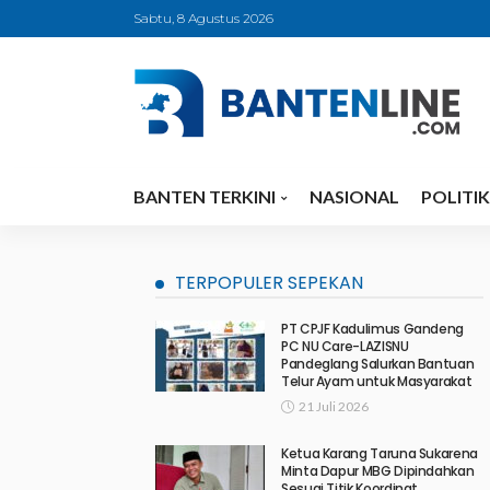
Sabtu, 8 Agustus 2026
BANTEN TERKINI
NASIONAL
POLITIK
TERPOPULER SEPEKAN
PT CPJF Kadulimus Gandeng
PC NU Care-LAZISNU
Pandeglang Salurkan Bantuan
Telur Ayam untuk Masyarakat
21 Juli 2026
Ketua Karang Taruna Sukarena
Minta Dapur MBG Dipindahkan
Sesuai Titik Koordinat