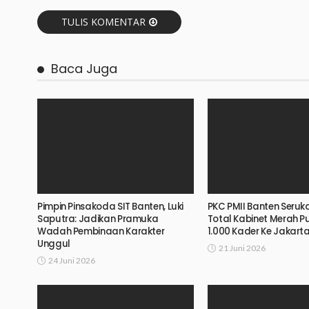
TULIS KOMENTAR
Baca Juga
Pimpin Pinsakoda SIT Banten, Luki
PKC PMII Banten Seruk
Saputra: Jadikan Pramuka
Total Kabinet Merah Put
Wadah Pembinaan Karakter
1.000 Kader Ke Jakart
Unggul
21 Juni 2026
24 Juni 2026