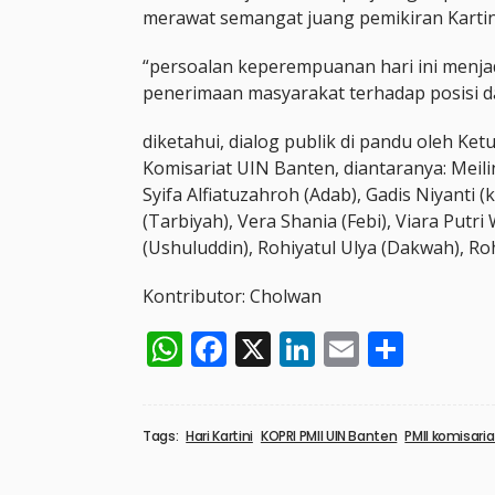
merawat semangat juang pemikiran Kartini m
“persoalan keperempuanan hari ini menjad
penerimaan masyarakat terhadap posisi d
diketahui, dialog publik di pandu oleh Ke
Komisariat UIN Banten, diantaranya: Meili
Syifa Alfiatuzahroh (Adab), Gadis Niyanti 
(Tarbiyah), Vera Shania (Febi), Viara Putri
(Ushuluddin), Rohiyatul Ulya (Dakwah), Roh
Kontributor: Cholwan
WhatsApp
Facebook
X
LinkedIn
Email
Shar
Tags:
Hari Kartini
KOPRI PMII UIN Banten
PMII komisari