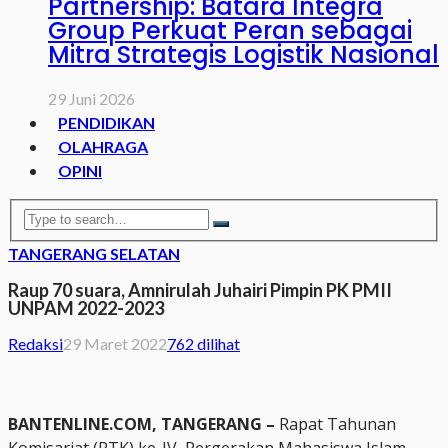
Partnership: Batara Integra
Group Perkuat Peran sebagai
Mitra Strategis Logistik Nasional
29 Juni 2026
PENDIDIKAN
OLAHRAGA
OPINI
TANGERANG SELATAN
Raup 70 suara, Amnirulah Juhairi Pimpin PK PMII
UNPAM 2022-2023
Redaksi
29 Maret 2022
762 dilihat
BANTENLINE.COM, TANGERANG –
Rapat Tahunan
Komisariat (RTK) ke-IV, Pergerakan Mahasiswa Islam