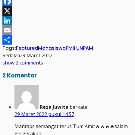
WhatsApp
Facebook
X
LinkedIn
Email
Tags:
Featured
Mahasiswa
PMII UNPAM
Share
Redaksi
29 Maret 2022
show 2 comments
2 Komentar
Reza Juwita
berkata:
29 Maret 2022 pukul 14:57
Mantaps semangat terus Tum Amir🔥🔥🔥🔥salam
Pergerakan