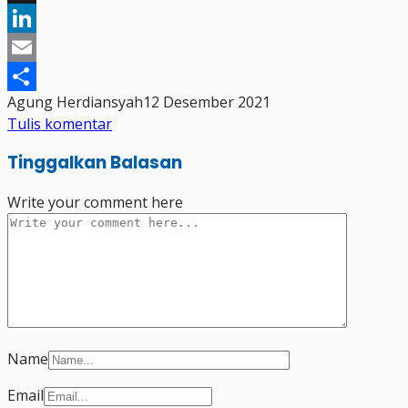
X
LinkedIn
Email
Agung Herdiansyah
12 Desember 2021
Share
Tulis komentar
Tinggalkan Balasan
Write your comment here
Name
Email