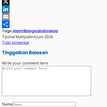
Facebook
X
LinkedIn
Email
Tags:
Alarm
Bangsa
Indonesia
Share
Tauhid Mahyudin
4 Juni 2026
Tulis komentar
Tinggalkan Balasan
Write your comment here
Name