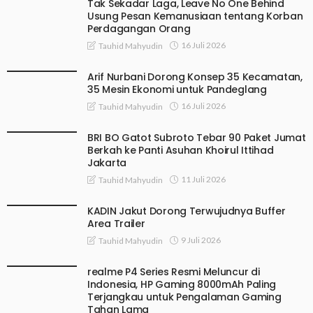
Tak Sekadar Laga, Leave No One Behind
Usung Pesan Kemanusiaan tentang Korban
Perdagangan Orang
16 Juli 2026
Tauhid Mahyudin
Arif Nurbani Dorong Konsep 35 Kecamatan,
35 Mesin Ekonomi untuk Pandeglang
16 Juli 2026
Tauhid Mahyudin
BRI BO Gatot Subroto Tebar 90 Paket Jumat
Berkah ke Panti Asuhan Khoirul Ittihad
Jakarta
11 Juli 2026
Tauhid Mahyudin
KADIN Jakut Dorong Terwujudnya Buffer
Area Trailer
9 Juli 2026
Tauhid Mahyudin
realme P4 Series Resmi Meluncur di
Indonesia, HP Gaming 8000mAh Paling
Terjangkau untuk Pengalaman Gaming
Tahan Lama