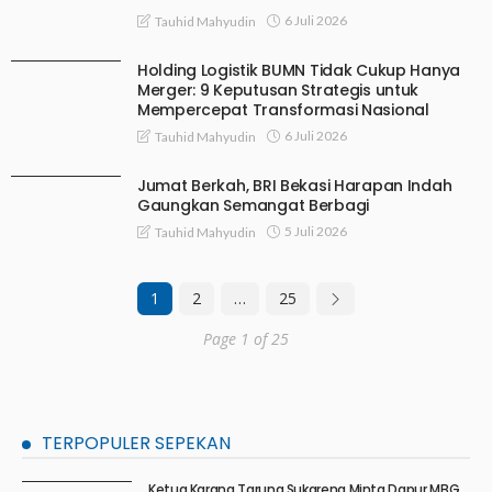
6 Juli 2026
Tauhid Mahyudin
Holding Logistik BUMN Tidak Cukup Hanya
Merger: 9 Keputusan Strategis untuk
Mempercepat Transformasi Nasional
6 Juli 2026
Tauhid Mahyudin
Jumat Berkah, BRI Bekasi Harapan Indah
Gaungkan Semangat Berbagi
5 Juli 2026
Tauhid Mahyudin
1
2
…
25
Page 1 of 25
TERPOPULER SEPEKAN
Ketua Karang Taruna Sukarena Minta Dapur MBG