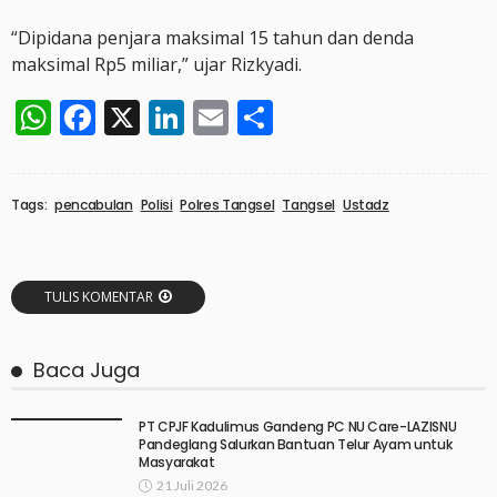
“Dipidana penjara maksimal 15 tahun dan denda
maksimal Rp5 miliar,” ujar Rizkyadi.
WhatsApp
Facebook
X
LinkedIn
Email
Share
Tags:
pencabulan
Polisi
Polres Tangsel
Tangsel
Ustadz
TULIS KOMENTAR
Baca Juga
PT CPJF Kadulimus Gandeng PC NU Care-LAZISNU
Pandeglang Salurkan Bantuan Telur Ayam untuk
Masyarakat
21 Juli 2026