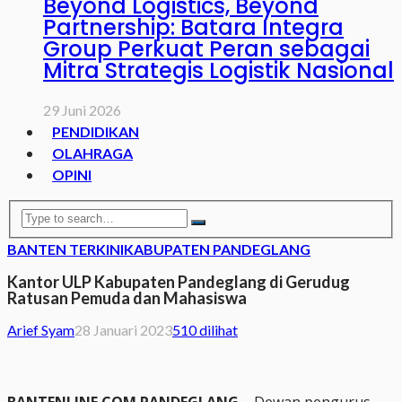
Beyond Logistics, Beyond
Partnership: Batara Integra
Group Perkuat Peran sebagai
Mitra Strategis Logistik Nasional
29 Juni 2026
PENDIDIKAN
OLAHRAGA
OPINI
BANTEN TERKINI
KABUPATEN PANDEGLANG
Kantor ULP Kabupaten Pandeglang di Gerudug
Ratusan Pemuda dan Mahasiswa
Arief Syam
28 Januari 2023
510 dilihat
BANTENLINE.COM PANDEGLANG –
Dewan pengurus