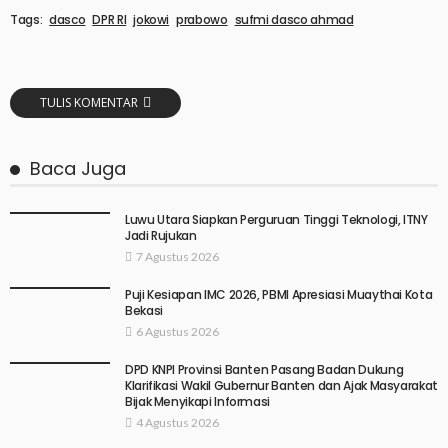
Tags:
dasco
DPR RI
jokowi
prabowo
sufmi dasco ahmad
TULIS KOMENTAR
Baca Juga
Luwu Utara Siapkan Perguruan Tinggi Teknologi, ITNY
Jadi Rujukan
7 Agustus 2026
Puji Kesiapan IMC 2026, PBMI Apresiasi Muaythai Kota
Bekasi
6 Agustus 2026
DPD KNPI Provinsi Banten Pasang Badan Dukung
Klarifikasi Wakil Gubernur Banten dan Ajak Masyarakat
Bijak Menyikapi Informasi
4 Agustus 2026