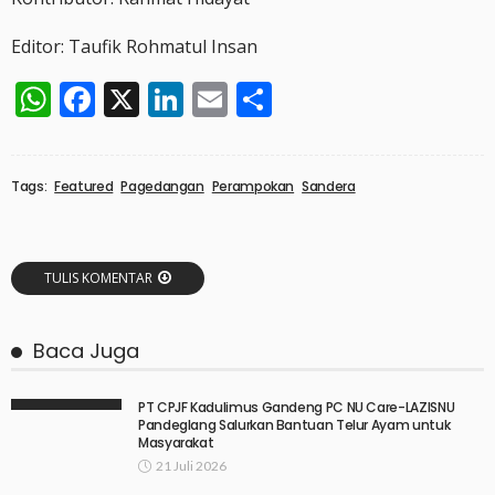
Editor: Taufik Rohmatul Insan
WhatsApp
Facebook
X
LinkedIn
Email
Share
Tags:
Featured
Pagedangan
Perampokan
Sandera
TULIS KOMENTAR
Baca Juga
PT CPJF Kadulimus Gandeng PC NU Care-LAZISNU
Pandeglang Salurkan Bantuan Telur Ayam untuk
Masyarakat
21 Juli 2026