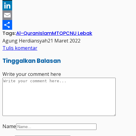
X
LinkedIn
Email
Tags:
Al-Quran
Islam
MTQ
PCNU Lebak
Share
Agung Herdiansyah
21 Maret 2022
Tulis komentar
Tinggalkan Balasan
Write your comment here
Name