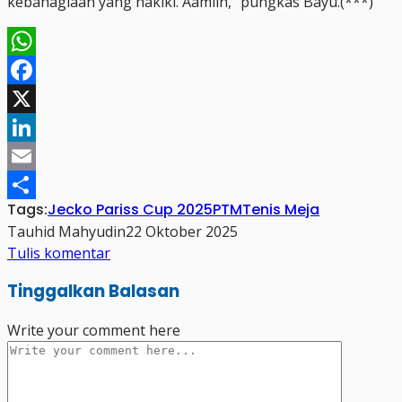
kebahagiaan yang hakiki. Aamiin,” pungkas Bayu.(***)
WhatsApp
Facebook
X
LinkedIn
Email
Tags:
Jecko Pariss Cup 2025
PTM
Tenis Meja
Share
Tauhid Mahyudin
22 Oktober 2025
Tulis komentar
Tinggalkan Balasan
Write your comment here