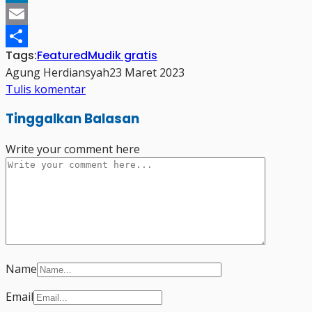
LinkedIn
Email
Tags:
Featured
Mudik gratis
Share
Agung Herdiansyah
23 Maret 2023
Tulis komentar
Tinggalkan Balasan
Write your comment here
Name
Email