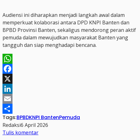
Audiensi ini diharapkan menjadi langkah awal dalam
memperkuat kolaborasi antara DPD KNPI Banten dan
BPBD Provinsi Banten, sekaligus mendorong peran aktif
pemuda dalam mewujudkan masyarakat Banten yang
tangguh dan siap menghadapi bencana.
WhatsApp
Facebook
X
LinkedIn
Email
Tags:
BPBD
KNPI Banten
Pemuda
Share
Redaksi
6 April 2026
Tulis komentar