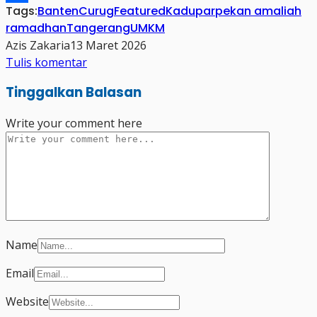
Tags:
Banten
Curug
Featured
Kadu
par
pekan amaliah
Share
ramadhan
Tangerang
UMKM
Azis Zakaria
13 Maret 2026
Tulis komentar
Tinggalkan Balasan
Write your comment here
Name
Email
Website