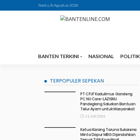
Sabtu, 8 Agustus 2026
BANTEN TERKINI
NASIONAL
POLITIK
TERPOPULER SEPEKAN
PT CPJF Kadulimus Gandeng
PC NU Care-LAZISNU
Pandeglang Salurkan Bantuan
Telur Ayam untuk Masyarakat
21 Juli 2026
Ketua Karang Taruna Sukarena
Minta Dapur MBG Dipindahkan
Sesuai Titik Koordinat