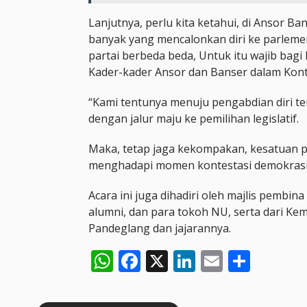
Lanjutnya, perlu kita ketahui, di Ansor 
banyak yang mencalonkan diri ke parleme
partai berbeda beda, Untuk itu wajib bag
Kader-kader Ansor dan Banser dalam Kontes
“Kami tentunya menuju pengabdian diri t
dengan jalur maju ke pemilihan legislatif.
Maka, tetap jaga kekompakan, kesatuan p
menghadapi momen kontestasi demokras
Acara ini juga dihadiri oleh majlis pembi
alumni, dan para tokoh NU, serta dari K
Pandeglang dan jajarannya.
WhatsApp
Facebook
X
LinkedIn
Email
Shar