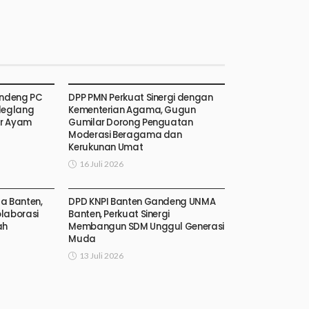
andeng PC
DPP PMN Perkuat Sinergi dengan
deglang
Kementerian Agama, Gugun
ur Ayam
Gumilar Dorong Penguatan
Moderasi Beragama dan
Kerukunan Umat
16 Juli 2026
da Banten,
DPD KNPI Banten Gandeng UNMA
olaborasi
Banten, Perkuat Sinergi
ah
Membangun SDM Unggul Generasi
Muda
13 Juli 2026