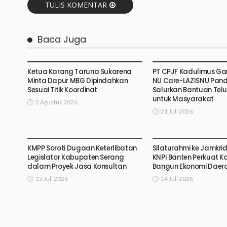
TULIS KOMENTAR
Baca Juga
Ketua Karang Taruna Sukarena
PT CPJF Kadulimus G
Minta Dapur MBG Dipindahkan
NU Care-LAZISNU Pan
Sesuai Titik Koordinat
Salurkan Bantuan Tel
untuk Masyarakat
2 Agustus 2026
21 Juli 2026
KMPP Soroti Dugaan Keterlibatan
Silaturahmi ke Jamkri
Legislator Kabupaten Serang
KNPI Banten Perkuat K
dalam Proyek Jasa Konsultan
Bangun Ekonomi Daer
15 Juli 2026
14 Juli 2026