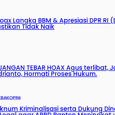
Hoax Langka BBM & Apresiasi DPR RI
stikan Tidak Naik
ANGAN TEBAR HOAX Agus terlibat, J
drianto, Hormati Proses Hukum.
EBAK
OPINI
Oknum Kriminalisasi serta Dukung Di
egal agar APBD Banten Meningkat 