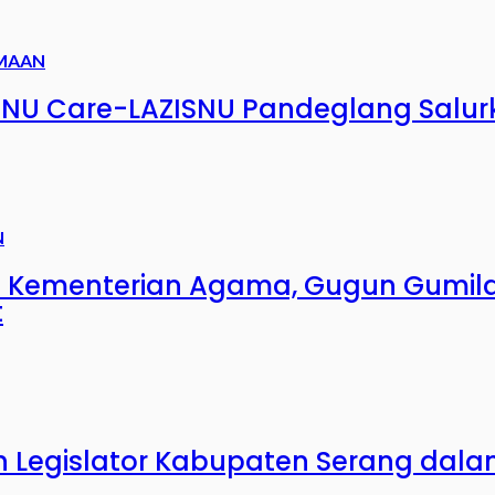
MAAN
NU Care-LAZISNU Pandeglang Salur
N
n Kementerian Agama, Gugun Gumil
t
n Legislator Kabupaten Serang dala