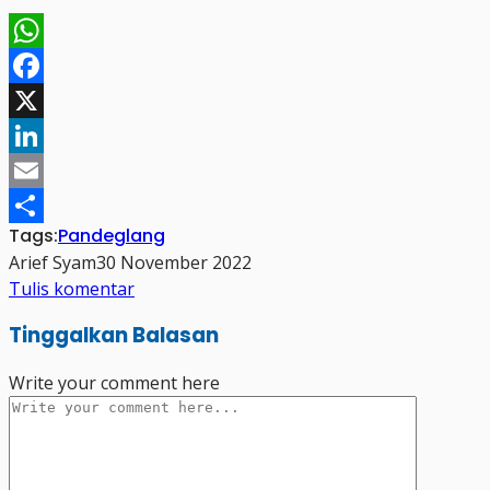
WhatsApp
Facebook
X
LinkedIn
Email
Tags:
Pandeglang
Share
Arief Syam
30 November 2022
Tulis komentar
Tinggalkan Balasan
Write your comment here