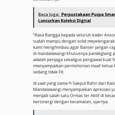
Baca Juga:
Perpustakaan Puspa Smar
Luncurkan Koleksi Digital
“Rasa Bangga kepada seluruh kader Anso
sudah mampu dengan solid meyelengaraka
kami menghimbau agar Banser jangan ra
di mandalawangi khususnya pandeglang 
adalah penjaga sekaligus pengawal kuat N
mwnyampaikan permohonan maaf ketua P
sedang tidak Fit.
di saat yang sama H Saepul Bahri dari Ka
Mandalawangi menyampaikan apresiasi ya
menjadi salah satu Ormas ter Aktif di k
bersinergi dengan kecamatan, ujarnya