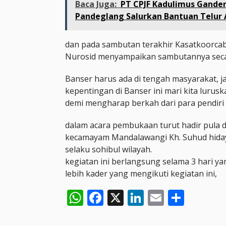
Baca Juga:
PT CPJF Kadulimus Gande
Pandeglang Salurkan Bantuan Telur
dan pada sambutan terakhir Kasatkoorca
Nurosid menyampaikan sambutannya seca
Banser harus ada di tengah masyarakat, 
kepentingan di Banser ini mari kita lurus
demi mengharap berkah dari para pendiri
dalam acara pembukaan turut hadir pul
kecamayam Mandalawangi Kh. Suhud hida
selaku sohibul wilayah.
kegiatan ini berlangsung selama 3 hari yan
lebih kader yang mengikuti kegiatan ini,
WhatsApp
Facebook
X
LinkedIn
Email
Shar