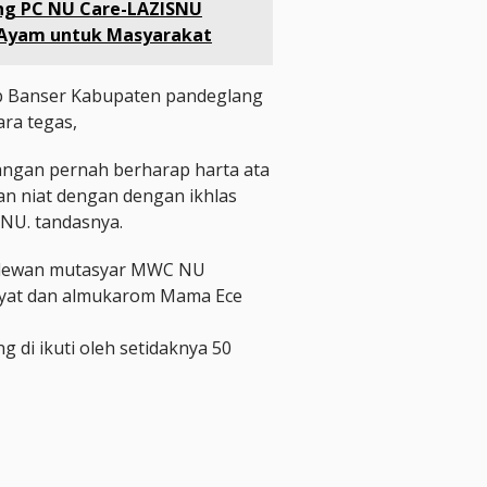
ng PC NU Care-LAZISNU
 Ayam untuk Masyarakat
b Banser Kabupaten pandeglang
ra tegas,
jangan pernah berharap harta ata
kan niat dengan dengan ikhlas
 NU. tandasnya.
a dewan mutasyar MWC NU
yat dan almukarom Mama Ece
g di ikuti oleh setidaknya 50
e