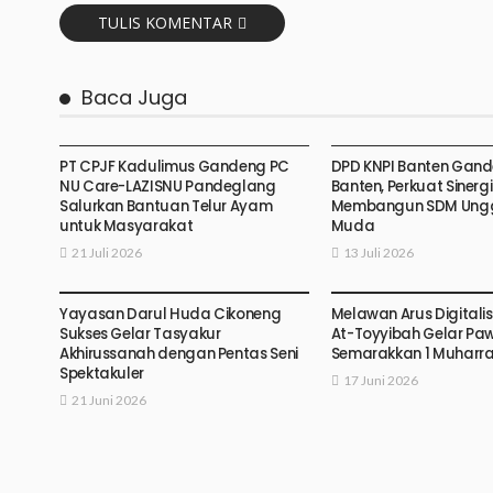
TULIS KOMENTAR
Baca Juga
PT CPJF Kadulimus Gandeng PC
DPD KNPI Banten Gan
NU Care-LAZISNU Pandeglang
Banten, Perkuat Sinergi
Salurkan Bantuan Telur Ayam
Membangun SDM Ungg
untuk Masyarakat
Muda
21 Juli 2026
13 Juli 2026
Yayasan Darul Huda Cikoneng
Melawan Arus Digitalisa
Sukses Gelar Tasyakur
At-Toyyibah Gelar Pa
Akhirussanah dengan Pentas Seni
Semarakkan 1 Muharra
Spektakuler
17 Juni 2026
21 Juni 2026