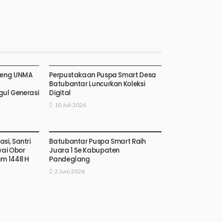
deng UNMA
Perpustakaan Puspa Smart Desa
Batubantar Luncurkan Koleksi
ul Generasi
Digital
10 Juli 2026
si, Santri
Batubantar Puspa Smart Raih
wai Obor
Juara 1 Se Kabupaten
m 1448 H
Pandeglang
2 Juni 2026