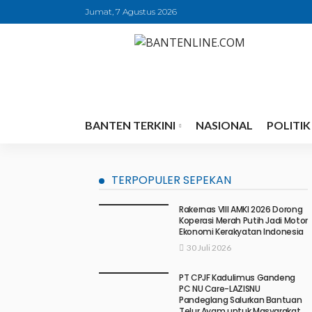
Jumat, 7 Agustus 2026
BANTEN TERKINI
NASIONAL
POLITIK
TERPOPULER SEPEKAN
Rakernas VIII AMKI 2026 Dorong
Koperasi Merah Putih Jadi Motor
Ekonomi Kerakyatan Indonesia
30 Juli 2026
PT CPJF Kadulimus Gandeng
PC NU Care-LAZISNU
Pandeglang Salurkan Bantuan
Telur Ayam untuk Masyarakat