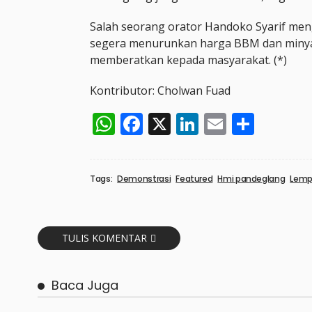
Salah seorang orator Handoko Syarif men
segera menurunkan harga BBM dan miny
memberatkan kepada masyarakat. (*)
Kontributor: Cholwan Fuad
WhatsApp
Facebook
X
LinkedIn
Email
Shar
Tags:
Demonstrasi
Featured
Hmi pandeglang
Lempa
TULIS KOMENTAR
Baca Juga