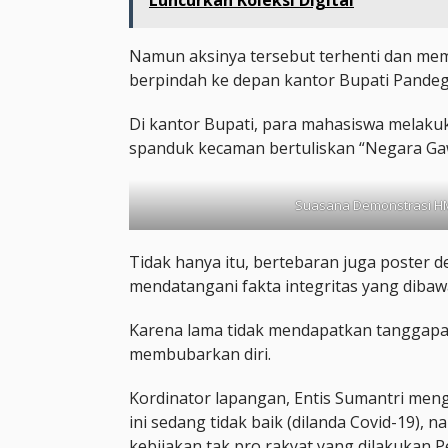
Luncurkan Koleksi Digital
Namun aksinya tersebut terhenti dan me
berpindah ke depan kantor Bupati Pandeg
Di kantor Bupati, para mahasiswa melak
spanduk kecaman bertuliskan “Negara Gaw
Suasana Demonstrasi H
Tidak hanya itu, bertebaran juga poster 
mendatangani fakta integritas yang dibaw
Karena lama tidak mendapatkan tanggapan
membubarkan diri.
Kordinator lapangan, Entis Sumantri meng
ini sedang tidak baik (dilanda Covid-19),
kebijakan tak pro rakyat yang dilakukan 