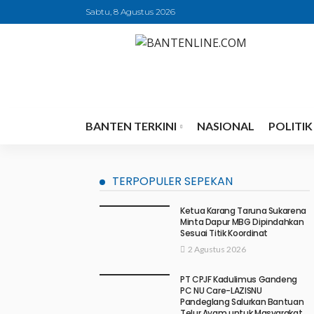
Sabtu, 8 Agustus 2026
BANTEN TERKINI
NASIONAL
POLITIK
TERPOPULER SEPEKAN
Ketua Karang Taruna Sukarena
Minta Dapur MBG Dipindahkan
Sesuai Titik Koordinat
2 Agustus 2026
PT CPJF Kadulimus Gandeng
PC NU Care-LAZISNU
Pandeglang Salurkan Bantuan
Telur Ayam untuk Masyarakat