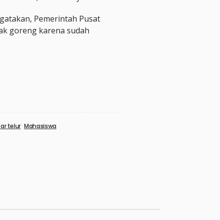
gatakan, Pemerintah Pusat
ak goreng karena sudah
e
r telur
Mahasiswa