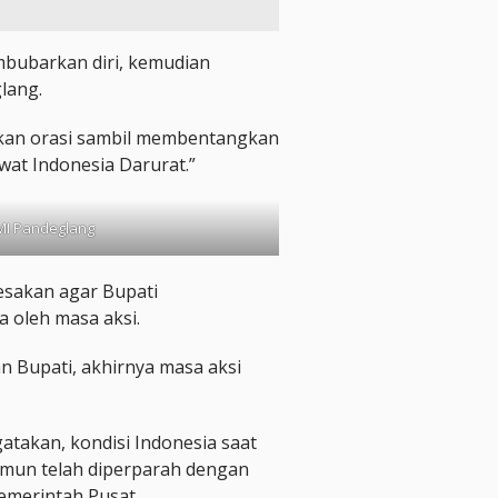
mbubarkan diri, kemudian
lang.
ukan orasi sambil membentangkan
at Indonesia Darurat.”
MI Pandeglang
desakan agar Bupati
a oleh masa aksi.
 Bupati, akhirnya masa aksi
atakan, kondisi Indonesia saat
 namun telah diperparah dengan
Pemerintah Pusat.