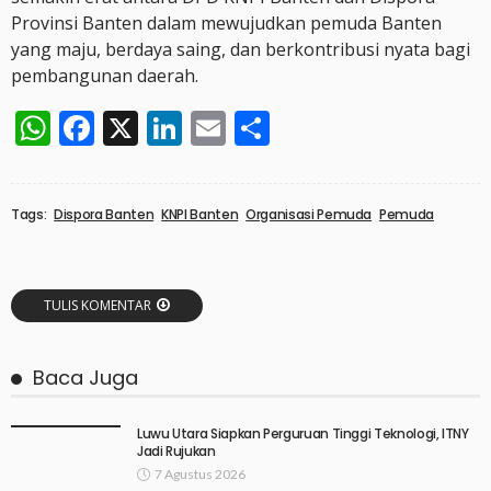
Provinsi Banten dalam mewujudkan pemuda Banten
yang maju, berdaya saing, dan berkontribusi nyata bagi
pembangunan daerah.
WhatsApp
Facebook
X
LinkedIn
Email
Share
Tags:
Dispora Banten
KNPI Banten
Organisasi Pemuda
Pemuda
TULIS KOMENTAR
Baca Juga
Luwu Utara Siapkan Perguruan Tinggi Teknologi, ITNY
Jadi Rujukan
7 Agustus 2026