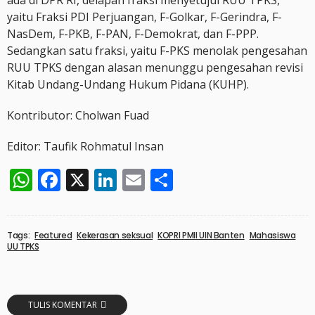
yaitu Fraksi PDI Perjuangan, F-Golkar, F-Gerindra, F-
NasDem, F-PKB, F-PAN, F-Demokrat, dan F-PPP.
Sedangkan satu fraksi, yaitu F-PKS menolak pengesahan
RUU TPKS dengan alasan menunggu pengesahan revisi
Kitab Undang-Undang Hukum Pidana (KUHP).
Kontributor: Cholwan Fuad
Editor: Taufik Rohmatul Insan
WhatsApp
Facebook
X
LinkedIn
Email
Share
Tags:
Featured
Kekerasan seksual
KOPRI PMII UIN Banten
Mahasiswa
UU TPKS
TULIS KOMENTAR