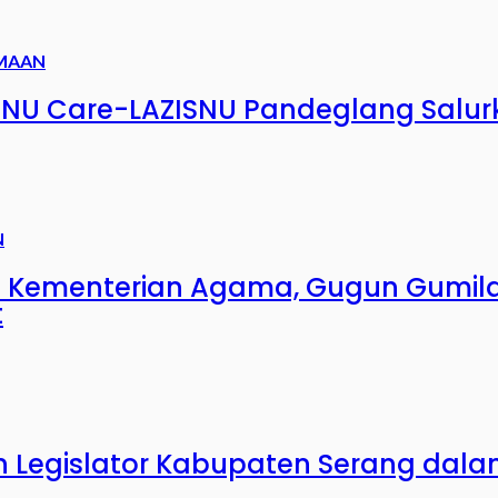
MAAN
NU Care-LAZISNU Pandeglang Salur
N
n Kementerian Agama, Gugun Gumil
t
n Legislator Kabupaten Serang dala