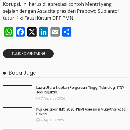
Korupsi, ini harus di apresiasi contoh Mentri yang
sejalan dengan Asta cita presiden Prabowo Subianto”
tutur Kiki Fauzi Ketum DPP.PMN
WhatsApp
Facebook
X
LinkedIn
Email
Share
TULIS KOMENTAR
Baca Juga
Luwu Utara Siapkan Perguruan Tinggi Teknologi, ITNY
Jadi Rujukan
7 Agustus 2026
Puji Kesiapan IMC 2026, PBMI Apresiasi Muaythai Kota
Bekasi
6 Agustus 2026