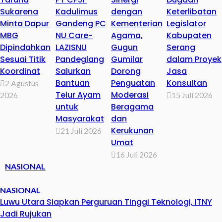
Sukarena
Kadulimus
dengan
Keterlibatan
Minta Dapur
Gandeng PC
Kementerian
Legislator
MBG
NU Care-
Agama,
Kabupaten
Dipindahkan
LAZISNU
Gugun
Serang
Sesuai Titik
Pandeglang
Gumilar
dalam Proyek
Koordinat
Salurkan
Dorong
Jasa
Bantuan
Penguatan
Konsultan
2 Agustus
Telur Ayam
Moderasi
2026
15 Juli 2026
untuk
Beragama
Masyarakat
dan
Kerukunan
21 Juli 2026
Umat
16 Juli 2026
NASIONAL
NASIONAL
Luwu Utara Siapkan Perguruan Tinggi Teknologi, ITNY
Jadi Rujukan