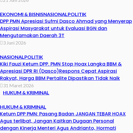
EKONOMI & BISNIS
NASIONAL
POLITIK
DPP PMN Apresiasi Sufmi Dasco Ahmad yang Menyerap
Aspirasi Masyarakat untuk Evaluasi BGN dan
Mengutamakan Daerah 3T
3 Juni 2026
NASIONAL
POLITIK
Kiki Fauzi Ketum DPP. PMN Stop Hoax Langka BBM &
Apresiasi DPR RI (Dasco)Respons Cepat Aspirasi
Rakyat, Harga BBM Pertalite Dipastikan Tidak Naik
31 Maret 2026
HUKUM & KRIMINAL
HUKUM & KRIMINAL
Ketum DPP PMN: Pasang Badan JANGAN TEBAR HOAX
Agus terlibat, Jangan Kaitkan Dugaan Personal
dengan Kinerja Menteri Agus Andrianto, Hormati