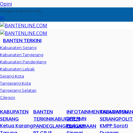
Opini
Minggu, 9 Agustus 2026
BANTEN TERKINI
Kabupaten Serang
Kabupaten Tangerang
Kabupaten Pandeglang
Kabupaten Lebak
Serang Kota
Tangerang Kota
Tangerang Selatan
Cilegon
KABUPATEN
BANTEN
INFOTAINMENT
KABUPATEN
KEAGAMAA
DPP PMN
SERANG
TERKINI
KABUPATEN
SERANG
POLIT
Ketua Karang
Perkuat
KMPP Soroti
PANDEGLANG
KEAGAMAAN
Taruna
PT CPJF
Sinergi
Dugaan