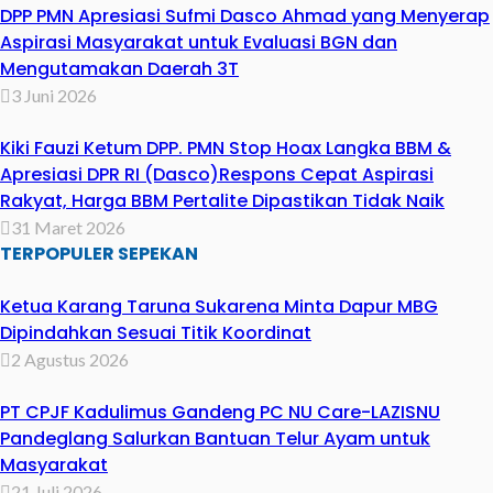
DPP PMN Apresiasi Sufmi Dasco Ahmad yang Menyerap
Aspirasi Masyarakat untuk Evaluasi BGN dan
Mengutamakan Daerah 3T
3 Juni 2026
Kiki Fauzi Ketum DPP. PMN Stop Hoax Langka BBM &
Apresiasi DPR RI (Dasco)Respons Cepat Aspirasi
Rakyat, Harga BBM Pertalite Dipastikan Tidak Naik
31 Maret 2026
TERPOPULER SEPEKAN
Ketua Karang Taruna Sukarena Minta Dapur MBG
Dipindahkan Sesuai Titik Koordinat
2 Agustus 2026
PT CPJF Kadulimus Gandeng PC NU Care-LAZISNU
Pandeglang Salurkan Bantuan Telur Ayam untuk
Masyarakat
21 Juli 2026