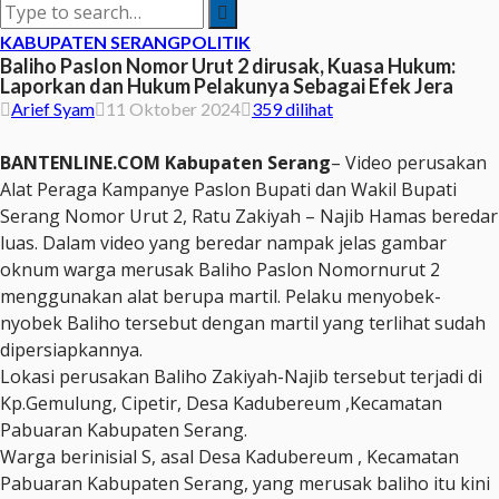
KABUPATEN SERANG
POLITIK
Baliho Paslon Nomor Urut 2 dirusak, Kuasa Hukum:
Laporkan dan Hukum Pelakunya Sebagai Efek Jera
Arief Syam
11 Oktober 2024
359 dilihat
BANTENLINE.COM Kabupaten Serang
– Video perusakan
Alat Peraga Kampanye Paslon Bupati dan Wakil Bupati
Serang Nomor Urut 2, Ratu Zakiyah – Najib Hamas beredar
luas. Dalam video yang beredar nampak jelas gambar
oknum warga merusak Baliho Paslon Nomornurut 2
menggunakan alat berupa martil. Pelaku menyobek-
nyobek Baliho tersebut dengan martil yang terlihat sudah
dipersiapkannya.
Lokasi perusakan Baliho Zakiyah-Najib tersebut terjadi di
Kp.Gemulung, Cipetir, Desa Kadubereum ,Kecamatan
Pabuaran Kabupaten Serang.
Warga berinisial S, asal Desa Kadubereum , Kecamatan
Pabuaran Kabupaten Serang, yang merusak baliho itu kini