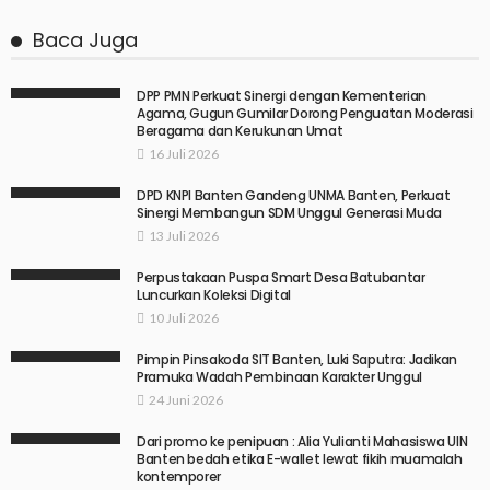
Baca Juga
DPP PMN Perkuat Sinergi dengan Kementerian
Agama, Gugun Gumilar Dorong Penguatan Moderasi
Beragama dan Kerukunan Umat
16 Juli 2026
DPD KNPI Banten Gandeng UNMA Banten, Perkuat
Sinergi Membangun SDM Unggul Generasi Muda
13 Juli 2026
Perpustakaan Puspa Smart Desa Batubantar
Luncurkan Koleksi Digital
10 Juli 2026
Pimpin Pinsakoda SIT Banten, Luki Saputra: Jadikan
Pramuka Wadah Pembinaan Karakter Unggul
24 Juni 2026
Dari promo ke penipuan : Alia Yulianti Mahasiswa UIN
Banten bedah etika E-wallet lewat fikih muamalah
kontemporer