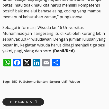
batas, mau tidak mau kita harus memiliki kompetensi
positif baik melalui bahasa asing, coding yang mampu
memenuhi kebutuhan zaman,” pungkasnya.
Sebagai informasi, Wisuda ke-16 Universitas
Muhammadiyah Tangerang itu diikuti oleh kurang lebih
sebanyak 3.074 wisudawan. Dengan jumlah lulusan yang
besar ini, kegiatan wisuda harus dibagi menjadi tiga sesi
yakni, pagi, siang dan sore.
(Danil/Red)
WhatsApp
Facebook
X
LinkedIn
Email
Share
Tags:
BSD
PJ Gubernur Banten
Sarjana
UMT
Wisuda
TULIS KOMENTAR