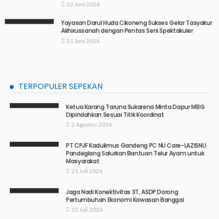
22 Juni 2026
Yayasan Darul Huda Cikoneng Sukses Gelar Tasyakur
Akhirussanah dengan Pentas Seni Spektakuler
21 Juni 2026
TERPOPULER SEPEKAN
Ketua Karang Taruna Sukarena Minta Dapur MBG
Dipindahkan Sesuai Titik Koordinat
2 Agustus 2026
PT CPJF Kadulimus Gandeng PC NU Care-LAZISNU
Pandeglang Salurkan Bantuan Telur Ayam untuk
Masyarakat
21 Juli 2026
Jaga Nadi Konektivitas 3T, ASDP Dorong
Pertumbuhan Ekonomi Kawasan Banggai
22 Juli 2026