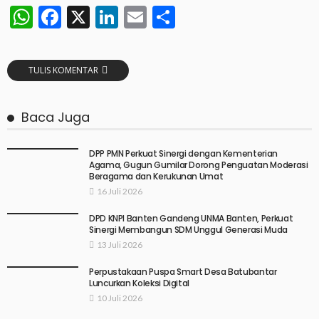
WhatsApp
Facebook
X
LinkedIn
Email
Share
TULIS KOMENTAR
Baca Juga
DPP PMN Perkuat Sinergi dengan Kementerian
Agama, Gugun Gumilar Dorong Penguatan Moderasi
Beragama dan Kerukunan Umat
16 Juli 2026
DPD KNPI Banten Gandeng UNMA Banten, Perkuat
Sinergi Membangun SDM Unggul Generasi Muda
13 Juli 2026
Perpustakaan Puspa Smart Desa Batubantar
Luncurkan Koleksi Digital
10 Juli 2026