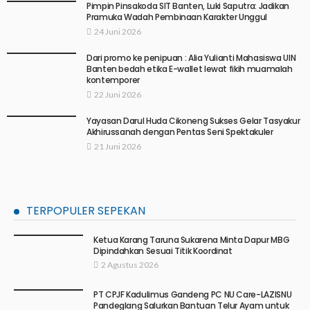
Pimpin Pinsakoda SIT Banten, Luki Saputra: Jadikan
Pramuka Wadah Pembinaan Karakter Unggul
24 Juni 2026
Dari promo ke penipuan : Alia Yulianti Mahasiswa UIN
Banten bedah etika E-wallet lewat fikih muamalah
kontemporer
22 Juni 2026
Yayasan Darul Huda Cikoneng Sukses Gelar Tasyakur
Akhirussanah dengan Pentas Seni Spektakuler
21 Juni 2026
TERPOPULER SEPEKAN
Ketua Karang Taruna Sukarena Minta Dapur MBG
Dipindahkan Sesuai Titik Koordinat
2 Agustus 2026
PT CPJF Kadulimus Gandeng PC NU Care-LAZISNU
Pandeglang Salurkan Bantuan Telur Ayam untuk