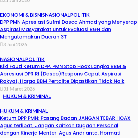
EKONOMI & BISNIS
NASIONAL
POLITIK
DPP PMN Apresiasi Sufmi Dasco Ahmad yang Menyerap
Aspirasi Masyarakat untuk Evaluasi BGN dan
Mengutamakan Daerah 3T
3 Juni 2026
NASIONAL
POLITIK
Kiki Fauzi Ketum DPP. PMN Stop Hoax Langka BBM &
Apresiasi DPR RI (Dasco)Respons Cepat Aspirasi
Rakyat, Harga BBM Pertalite Dipastikan Tidak Naik
31 Maret 2026
HUKUM & KRIMINAL
HUKUM & KRIMINAL
Ketum DPP PMN: Pasang Badan JANGAN TEBAR HOAX
Agus terlibat, Jangan Kaitkan Dugaan Personal
dengan Kinerja Menteri Agus Andrianto, Hormati