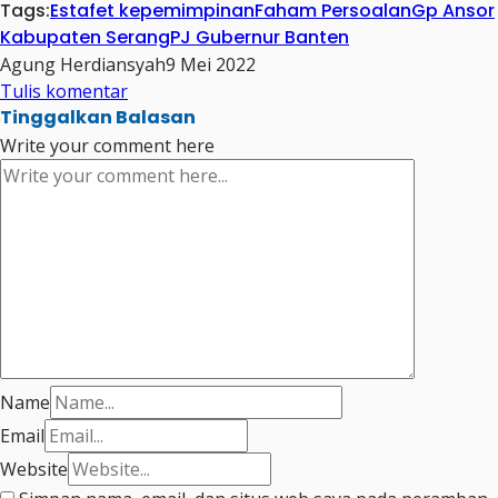
Tags:
Estafet kepemimpinan
Faham Persoalan
Gp Ansor
Share
Kabupaten Serang
PJ Gubernur Banten
Agung Herdiansyah
9 Mei 2022
Tulis komentar
Tinggalkan Balasan
Write your comment here
Name
Email
Website