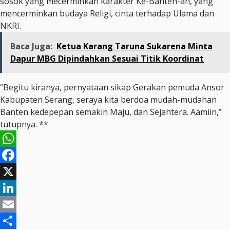
sosok yang mecerminkan karakter Ke-Banten-an, yang
mencerminkan budaya Religi, cinta terhadap Ulama dan
NKRI.
Baca Juga:
Ketua Karang Taruna Sukarena Minta
Dapur MBG Dipindahkan Sesuai Titik Koordinat
“Begitu kiranya, pernyataan sikap Gerakan pemuda Ansor
Kabupaten Serang, seraya kita berdoa mudah-mudahan
Banten kedepepan semakin Maju, dan Sejahtera. Aamiin,”
tutupnya. **
WhatsApp
Facebook
X
LinkedIn
Email