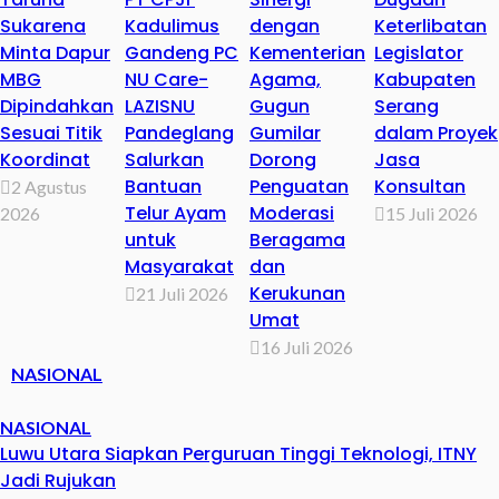
Sukarena
Kadulimus
dengan
Keterlibatan
Minta Dapur
Gandeng PC
Kementerian
Legislator
MBG
NU Care-
Agama,
Kabupaten
Dipindahkan
LAZISNU
Gugun
Serang
Sesuai Titik
Pandeglang
Gumilar
dalam Proyek
Koordinat
Salurkan
Dorong
Jasa
Bantuan
Penguatan
Konsultan
2 Agustus
Telur Ayam
Moderasi
2026
15 Juli 2026
untuk
Beragama
Masyarakat
dan
Kerukunan
21 Juli 2026
Umat
16 Juli 2026
NASIONAL
NASIONAL
Luwu Utara Siapkan Perguruan Tinggi Teknologi, ITNY
Jadi Rujukan