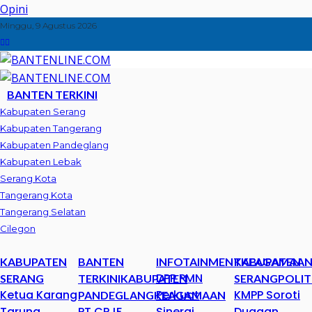
Opini
Minggu, 9 Agustus 2026
BANTEN TERKINI
Kabupaten Serang
Kabupaten Tangerang
Kabupaten Pandeglang
Kabupaten Lebak
Serang Kota
Tangerang Kota
Tangerang Selatan
Cilegon
KABUPATEN
BANTEN
INFOTAINMENT
KABUPATEN
KEAGAMAA
DPP PMN
SERANG
TERKINI
KABUPATEN
SERANG
POLIT
Ketua Karang
Perkuat
KMPP Soroti
PANDEGLANG
KEAGAMAAN
Taruna
PT CPJF
Sinergi
Dugaan